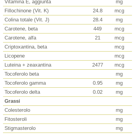
Vitamina E, aggiunta
mg
Fillochinone (Vit. K)
24.8
mcg
Colina totale (Vit. J)
28.4
mg
Carotene, beta
449
mcg
Carotene, alfa
21
mcg
Criptoxantina, beta
mcg
Licopene
mcg
Luteina + zeaxantina
2477
mcg
Tocoferolo beta
mg
Tocoferolo gamma
0.95
mg
Tocoferolo delta
0.02
mg
Grassi
Colesterolo
mg
Fitosteroli
mg
Stigmasterolo
mg