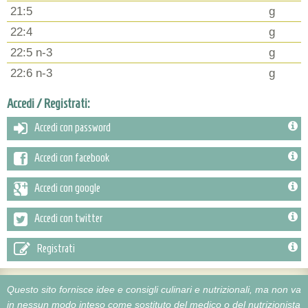
21:5
g
22:4
g
22:5 n-3
g
22:6 n-3
g
Accedi / Registrati:
Accedi con password
Accedi con facebook
Accedi con google
Accedi con twitter
Registrati
Questo sito fornisce idee e consigli culinari e nutrizionali, ma non va
in nessun modo inteso come sostituto del medico o del nutrizionista