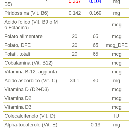
0.367
0.104
mg
B5)
Piridossina (Vit. B6)
0.142
0.169
mg
Acido folico (Vit. B9 o M
mcg
o Folacina)
Folato alimentare
20
65
mcg
Folato, DFE
20
65
mcg_DFE
Folati, totali
20
65
mcg
Cobalamina (Vit. B12)
mcg
Vitamina B-12, aggiunta
mcg
Acido ascorbico (Vit. C)
34.1
40
mg
Vitamina D (D2+D3)
mcg
Vitamina D2
mcg
Vitamina D3
mcg
Colecalcifenolo (Vit. D)
IU
Alpha-tocoferolo (Vit. E)
0.13
mg