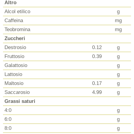
Altro
Alcol etilico
g
Caffeina
mg
Teobromina
mg
Zuccheri
Destrosio
0.12
g
Fruttosio
0.39
g
Galattosio
g
Lattosio
g
Maltosio
0.17
g
Saccarosio
4.99
g
Grassi saturi
4:0
g
6:0
g
8:0
g