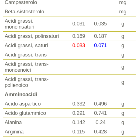
Campesterolo
mg
Beta-sistosterolo
mg
Acidi grassi,
0.031
0.035
g
monoinsaturi
Acidi grassi, polinsaturi
0.169
0.187
g
Acidi grassi, saturi
0.083
0.071
g
Acidi grassi, trans
g
Acidi grassi, trans-
g
monoenoici
Acidi grassi, trans-
g
polienoico
Amminoacidi
Acido aspartico
0.332
0.496
g
Acido glutammico
0.291
0.741
g
Alanina
0.142
0.24
g
Arginina
0.115
0.428
g