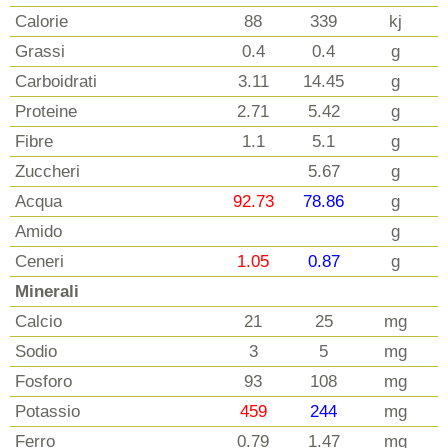
Calorie
88
339
kj
Grassi
0.4
0.4
g
Carboidrati
3.11
14.45
g
Proteine
2.71
5.42
g
Fibre
1.1
5.1
g
Zuccheri
5.67
g
Acqua
92.73
78.86
g
Amido
g
Ceneri
1.05
0.87
g
Minerali
Calcio
21
25
mg
Sodio
3
5
mg
Fosforo
93
108
mg
Potassio
459
244
mg
Ferro
0.79
1.47
mg