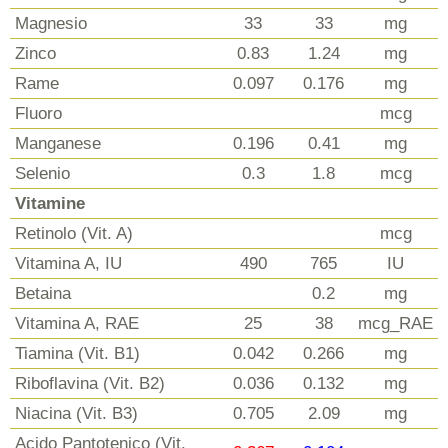
Magnesio
33
33
mg
Zinco
0.83
1.24
mg
Rame
0.097
0.176
mg
Fluoro
mcg
Manganese
0.196
0.41
mg
Selenio
0.3
1.8
mcg
Vitamine
Retinolo (Vit. A)
mcg
Vitamina A, IU
490
765
IU
Betaina
0.2
mg
Vitamina A, RAE
25
38
mcg_RAE
Tiamina (Vit. B1)
0.042
0.266
mg
Riboflavina (Vit. B2)
0.036
0.132
mg
Niacina (Vit. B3)
0.705
2.09
mg
Acido Pantotenico (Vit.