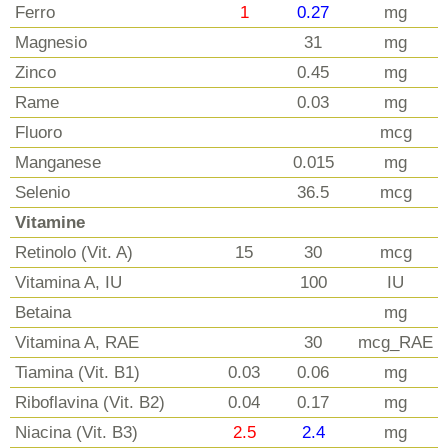
Ferro
1
0.27
mg
Magnesio
31
mg
Zinco
0.45
mg
Rame
0.03
mg
Fluoro
mcg
Manganese
0.015
mg
Selenio
36.5
mcg
Vitamine
Retinolo (Vit. A)
15
30
mcg
Vitamina A, IU
100
IU
Betaina
mg
Vitamina A, RAE
30
mcg_RAE
Tiamina (Vit. B1)
0.03
0.06
mg
Riboflavina (Vit. B2)
0.04
0.17
mg
Niacina (Vit. B3)
2.5
2.4
mg