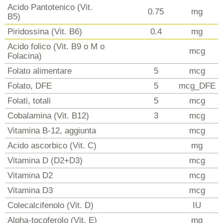
Acido Pantotenico (Vit.
0.75
mg
B5)
Piridossina (Vit. B6)
0.4
mg
Acido folico (Vit. B9 o M o
mcg
Folacina)
Folato alimentare
5
mcg
Folato, DFE
5
mcg_DFE
Folati, totali
5
mcg
Cobalamina (Vit. B12)
3
mcg
Vitamina B-12, aggiunta
mcg
Acido ascorbico (Vit. C)
mg
Vitamina D (D2+D3)
mcg
Vitamina D2
mcg
Vitamina D3
mcg
Colecalcifenolo (Vit. D)
IU
Alpha-tocoferolo (Vit. E)
mg