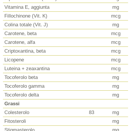
Vitamina E, aggiunta
mg
Fillochinone (Vit. K)
mcg
Colina totale (Vit. J)
mg
Carotene, beta
mcg
Carotene, alfa
mcg
Criptoxantina, beta
mcg
Licopene
mcg
Luteina + zeaxantina
mcg
Tocoferolo beta
mg
Tocoferolo gamma
mg
Tocoferolo delta
mg
Grassi
Colesterolo
83
mg
Fitosteroli
mg
Stigmasterolo
mg