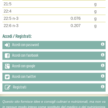
21:5
g
22:4
g
22:5 n-3
0.076
g
22:6 n-3
0.207
g
Accedi / Registrati:
Accedi con password
Accedi con facebook
Accedi con google
Accedi con twitter
Registrati
Questo sito fornisce idee e consigli culinari e nutrizionali, ma non va
in nessun modo inteso come sostituto del medico o del nutrizionista