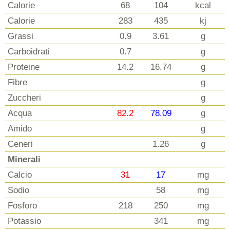
Calorie
68
104
kcal
Calorie
283
435
kj
Grassi
0.9
3.61
g
Carboidrati
0.7
g
Proteine
14.2
16.74
g
Fibre
g
Zuccheri
g
Acqua
82.2
78.09
g
Amido
g
Ceneri
1.26
g
Minerali
Calcio
31
17
mg
Sodio
58
mg
Fosforo
218
250
mg
Potassio
341
mg