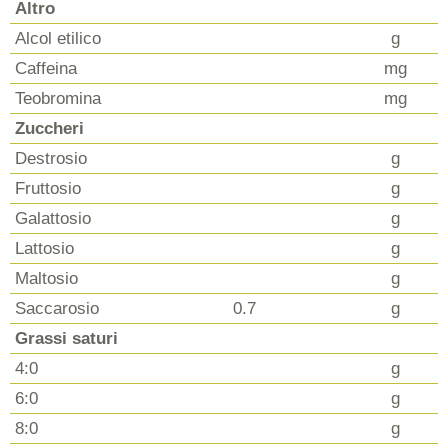
Altro
Alcol etilico
g
Caffeina
mg
Teobromina
mg
Zuccheri
Destrosio
g
Fruttosio
g
Galattosio
g
Lattosio
g
Maltosio
g
Saccarosio
0.7
g
Grassi saturi
4:0
g
6:0
g
8:0
g