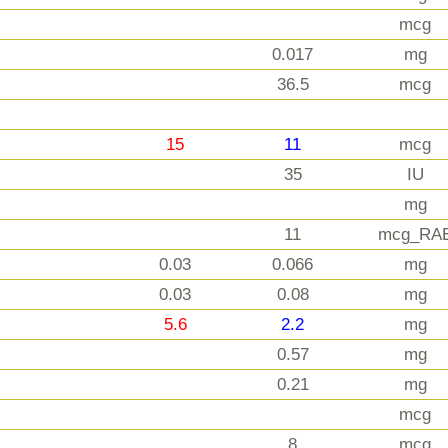
mcg
0.017
mg
36.5
mcg
15
11
mcg
35
IU
mg
11
mcg_RA
0.03
0.066
mg
0.03
0.08
mg
5.6
2.2
mg
0.57
mg
0.21
mg
mcg
8
mcg