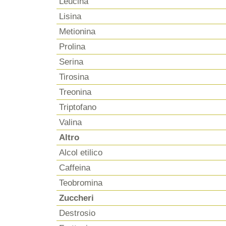
Leucina
Lisina
Metionina
Prolina
Serina
Tirosina
Treonina
Triptofano
Valina
Altro
Alcol etilico
Caffeina
Teobromina
Zuccheri
Destrosio