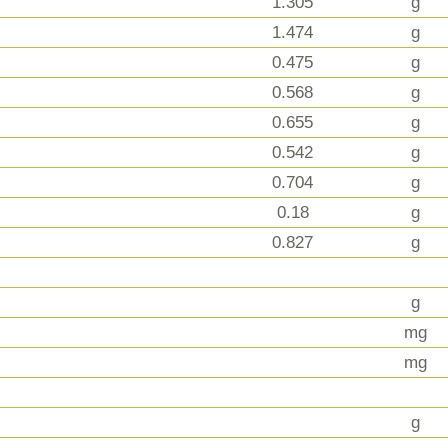
1.305
g
1.474
g
0.475
g
0.568
g
0.655
g
0.542
g
0.704
g
0.18
g
0.827
g
g
mg
mg
g