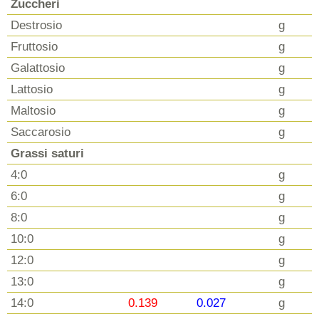
Zuccheri
Destrosio
g
Fruttosio
g
Galattosio
g
Lattosio
g
Maltosio
g
Saccarosio
g
Grassi saturi
4:0
g
6:0
g
8:0
g
10:0
g
12:0
g
13:0
g
14:0
0.139
0.027
g