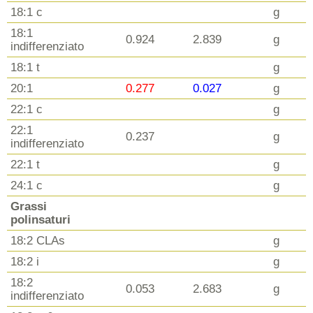
18:1 c
g
18:1
0.924
2.839
g
indifferenziato
18:1 t
g
20:1
0.277
0.027
g
22:1 c
g
22:1
0.237
g
indifferenziato
22:1 t
g
24:1 c
g
Grassi
polinsaturi
18:2 CLAs
g
18:2 i
g
18:2
0.053
2.683
g
indifferenziato