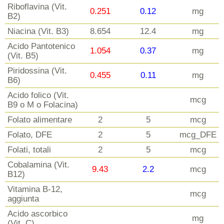
Riboflavina (Vit.
0.251
0.12
mg
B2)
Niacina (Vit. B3)
8.654
12.4
mg
Acido Pantotenico
1.054
0.37
mg
(Vit. B5)
Piridossina (Vit.
0.455
0.11
mg
B6)
Acido folico (Vit.
mcg
B9 o M o Folacina)
Folato alimentare
2
5
mcg
Folato, DFE
2
5
mcg_DFE
Folati, totali
2
5
mcg
Cobalamina (Vit.
9.43
2.2
mcg
B12)
Vitamina B-12,
mcg
aggiunta
Acido ascorbico
mg
(Vit. C)