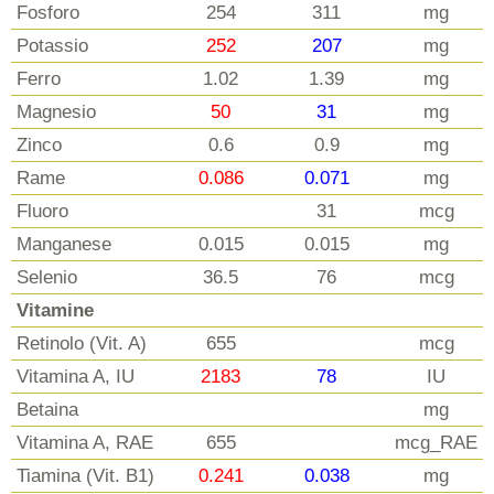
Fosforo
254
311
mg
Potassio
252
207
mg
Ferro
1.02
1.39
mg
Magnesio
50
31
mg
Zinco
0.6
0.9
mg
Rame
0.086
0.071
mg
Fluoro
31
mcg
Manganese
0.015
0.015
mg
Selenio
36.5
76
mcg
Vitamine
Retinolo (Vit. A)
655
mcg
Vitamina A, IU
2183
78
IU
Betaina
mg
Vitamina A, RAE
655
mcg_RAE
Tiamina (Vit. B1)
0.241
0.038
mg