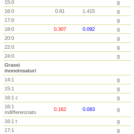
15:0
g
16:0
0.81
1.415
g
17:0
g
18:0
0.307
0.092
g
20:0
g
22:0
g
24:0
g
Grassi
monoinsaturi
14:1
g
15:1
g
16:1 c
g
16:1
0.162
0.083
g
indifferenziato
16:1 t
g
17:1
g