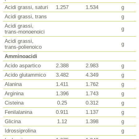
Acidi grassi, saturi
1.257
1.534
g
Acidi grassi, trans
g
Acidi grassi,
g
trans-monoenoici
Acidi grassi,
g
trans-polienoico
Amminoacidi
Acido aspartico
2.388
2.983
g
Acido glutammico
3.482
4.349
g
Alanina
1.411
1.762
g
Arginina
1.396
1.743
g
Cisteina
0.25
0.312
g
Fenilalanina
0.911
1.137
g
Glicina
1.12
1.398
g
Idrossiprolina
g