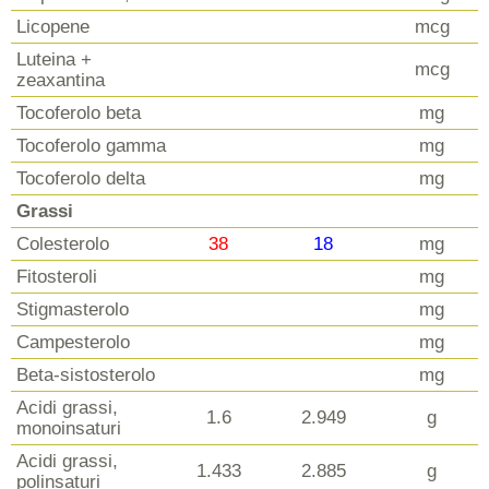
Licopene
mcg
Luteina +
mcg
zeaxantina
Tocoferolo beta
mg
Tocoferolo gamma
mg
Tocoferolo delta
mg
Grassi
Colesterolo
38
18
mg
Fitosteroli
mg
Stigmasterolo
mg
Campesterolo
mg
Beta-sistosterolo
mg
Acidi grassi,
1.6
2.949
g
monoinsaturi
Acidi grassi,
1.433
2.885
g
polinsaturi