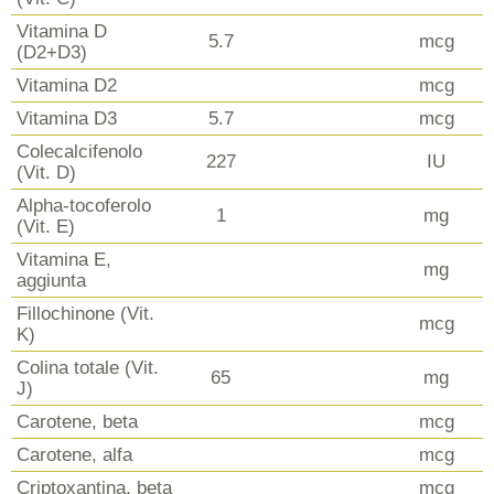
Vitamina D
5.7
mcg
(D2+D3)
Vitamina D2
mcg
Vitamina D3
5.7
mcg
Colecalcifenolo
227
IU
(Vit. D)
Alpha-tocoferolo
1
mg
(Vit. E)
Vitamina E,
mg
aggiunta
Fillochinone (Vit.
mcg
K)
Colina totale (Vit.
65
mg
J)
Carotene, beta
mcg
Carotene, alfa
mcg
Criptoxantina, beta
mcg