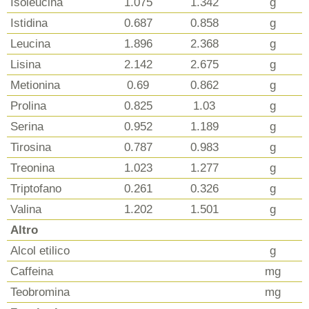
Isoleucina
1.075
1.342
g
Istidina
0.687
0.858
g
Leucina
1.896
2.368
g
Lisina
2.142
2.675
g
Metionina
0.69
0.862
g
Prolina
0.825
1.03
g
Serina
0.952
1.189
g
Tirosina
0.787
0.983
g
Treonina
1.023
1.277
g
Triptofano
0.261
0.326
g
Valina
1.202
1.501
g
Altro
Alcol etilico
g
Caffeina
mg
Teobromina
mg