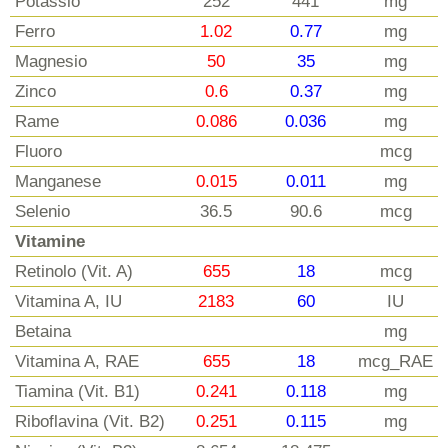
Potassio
252
441
mg
Ferro
1.02
0.77
mg
Magnesio
50
35
mg
Zinco
0.6
0.37
mg
Rame
0.086
0.036
mg
Fluoro
mcg
Manganese
0.015
0.011
mg
Selenio
36.5
90.6
mcg
Vitamine
Retinolo (Vit. A)
655
18
mcg
Vitamina A, IU
2183
60
IU
Betaina
mg
Vitamina A, RAE
655
18
mcg_RAE
Tiamina (Vit. B1)
0.241
0.118
mg
Riboflavina (Vit. B2)
0.251
0.115
mg