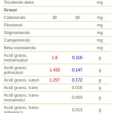
Tocoferolo delta
mg
Grassi
Colesterolo
38
39
mg
Fitosteroli
mg
Stigmasterolo
mg
Campesterolo
mg
Beta-sistosterolo
mg
Acidi grassi,
1.6
0.116
g
monoinsaturi
Acidi grassi,
1.433
0.147
g
polinsaturi
Acidi grassi, saturi
1.257
0.172
g
Acidi grassi, trans
0.016
g
Acidi grassi, trans-
0.003
g
monoenoici
Acidi grassi, trans-
0.013
g
polienoico