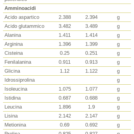
Amminoacidi
Acido aspartico
2.388
2.394
g
Acido glutammico
3.482
3.489
g
Alanina
1.411
1.414
g
Arginina
1.396
1.399
g
Cisteina
0.25
0.251
g
Fenilalanina
0.911
0.913
g
Glicina
1.12
1.122
g
Idrossiprolina
g
Isoleucina
1.075
1.077
g
Istidina
0.687
0.688
g
Leucina
1.896
1.9
g
Lisina
2.142
2.147
g
Metionina
0.69
0.692
g
Prolina
0.825
0.827
g