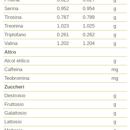
Serina
0.952
0.954
g
Tirosina
0.787
0.789
g
Treonina
1.023
1.025
g
Triptofano
0.261
0.262
g
Valina
1.202
1.204
g
Altro
Alcol etilico
g
Caffeina
mg
Teobromina
mg
Zuccheri
Destrosio
g
Fruttosio
g
Galattosio
g
Lattosio
g