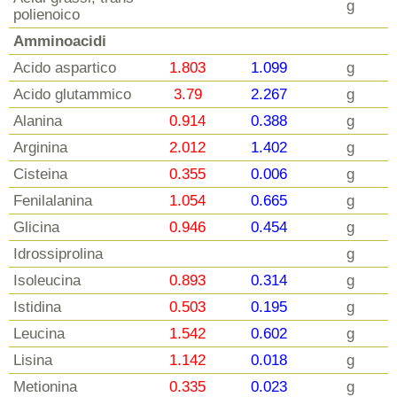
g
polienoico
Amminoacidi
Acido aspartico
1.803
1.099
g
Acido glutammico
3.79
2.267
g
Alanina
0.914
0.388
g
Arginina
2.012
1.402
g
Cisteina
0.355
0.006
g
Fenilalanina
1.054
0.665
g
Glicina
0.946
0.454
g
Idrossiprolina
g
Isoleucina
0.893
0.314
g
Istidina
0.503
0.195
g
Leucina
1.542
0.602
g
Lisina
1.142
0.018
g
Metionina
0.335
0.023
g