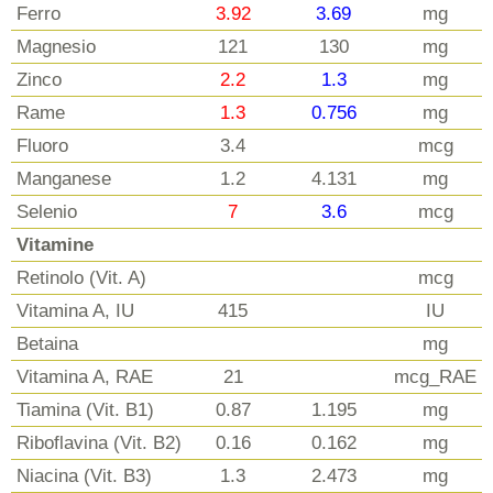
Ferro
3.92
3.69
mg
Magnesio
121
130
mg
Zinco
2.2
1.3
mg
Rame
1.3
0.756
mg
Fluoro
3.4
mcg
Manganese
1.2
4.131
mg
Selenio
7
3.6
mcg
Vitamine
Retinolo (Vit. A)
mcg
Vitamina A, IU
415
IU
Betaina
mg
Vitamina A, RAE
21
mcg_RAE
Tiamina (Vit. B1)
0.87
1.195
mg
Riboflavina (Vit. B2)
0.16
0.162
mg
Niacina (Vit. B3)
1.3
2.473
mg