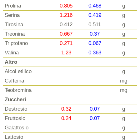
Prolina
0.805
0.468
g
Serina
1.216
0.419
g
Tirosina
0.412
0.511
g
Treonina
0.667
0.37
g
Triptofano
0.271
0.067
g
Valina
1.23
0.363
g
Altro
Alcol etilico
g
Caffeina
mg
Teobromina
mg
Zuccheri
Destrosio
0.32
0.07
g
Fruttosio
0.24
0.07
g
Galattosio
g
Lattosio
g