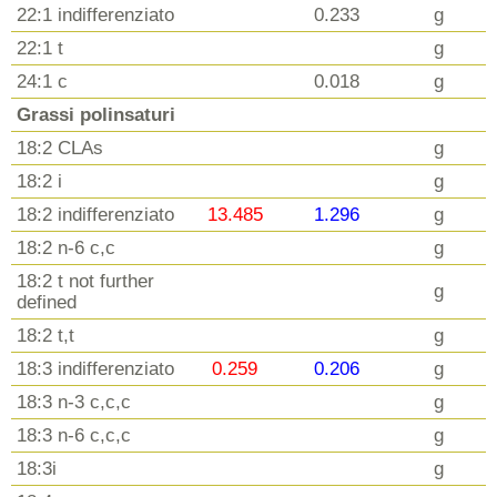
22:1 indifferenziato
0.233
g
22:1 t
g
24:1 c
0.018
g
Grassi polinsaturi
18:2 CLAs
g
18:2 i
g
18:2 indifferenziato
13.485
1.296
g
18:2 n-6 c,c
g
18:2 t not further
g
defined
18:2 t,t
g
18:3 indifferenziato
0.259
0.206
g
18:3 n-3 c,c,c
g
18:3 n-6 c,c,c
g
18:3i
g