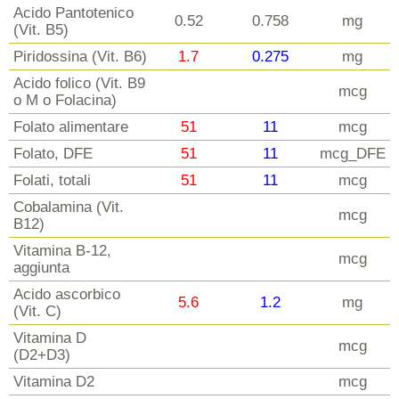
Acido Pantotenico
0.52
0.758
mg
(Vit. B5)
Piridossina (Vit. B6)
1.7
0.275
mg
Acido folico (Vit. B9
mcg
o M o Folacina)
Folato alimentare
51
11
mcg
Folato, DFE
51
11
mcg_DFE
Folati, totali
51
11
mcg
Cobalamina (Vit.
mcg
B12)
Vitamina B-12,
mcg
aggiunta
Acido ascorbico
5.6
1.2
mg
(Vit. C)
Vitamina D
mcg
(D2+D3)
Vitamina D2
mcg