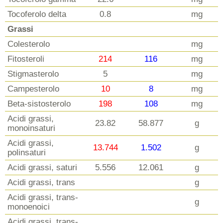
Tocoferolo delta
0.8
mg
Grassi
Colesterolo
mg
Fitosteroli
214
116
mg
Stigmasterolo
5
mg
Campesterolo
10
8
mg
Beta-sistosterolo
198
108
mg
Acidi grassi,
23.82
58.877
g
monoinsaturi
Acidi grassi,
13.744
1.502
g
polinsaturi
Acidi grassi, saturi
5.556
12.061
g
Acidi grassi, trans
g
Acidi grassi, trans-
g
monoenoici
Acidi grassi, trans-