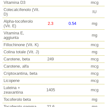
Vitamina D3
mcg
Colecalcifenolo (Vit.
IU
D)
Alpha-tocoferolo
2.3
0.54
mg
(Vit. E)
Vitamina E,
mg
aggiunta
Fillochinone (Vit. K)
mcg
Colina totale (Vit. J)
mg
Carotene, beta
249
mcg
Carotene, alfa
mcg
Criptoxantina, beta
mcg
Licopene
mcg
Luteina +
1405
mcg
zeaxantina
Tocoferolo beta
mg
Tocoferolo gamma
22.6
mg