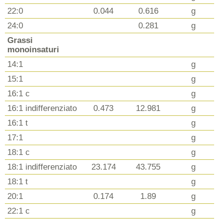
22:0
0.044
0.616
g
24:0
0.281
g
Grassi
monoinsaturi
14:1
g
15:1
g
16:1 c
g
16:1 indifferenziato
0.473
12.981
g
16:1 t
g
17:1
g
18:1 c
g
18:1 indifferenziato
23.174
43.755
g
18:1 t
g
20:1
0.174
1.89
g
22:1 c
g