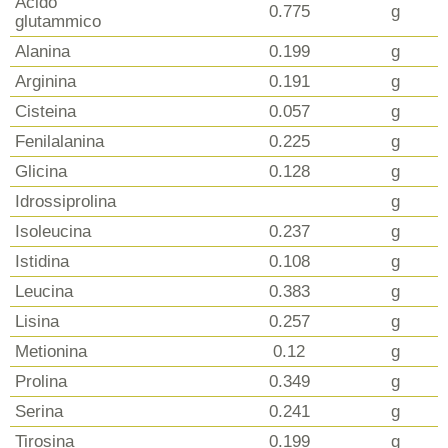
Acido
0.775
g
glutammico
Alanina
0.199
g
Arginina
0.191
g
Cisteina
0.057
g
Fenilalanina
0.225
g
Glicina
0.128
g
Idrossiprolina
g
Isoleucina
0.237
g
Istidina
0.108
g
Leucina
0.383
g
Lisina
0.257
g
Metionina
0.12
g
Prolina
0.349
g
Serina
0.241
g
Tirosina
0.199
g