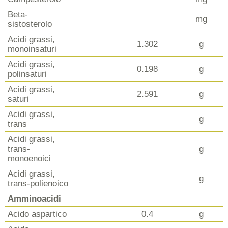
Beta-
mg
sistosterolo
Acidi grassi,
1.302
g
monoinsaturi
Acidi grassi,
0.198
g
polinsaturi
Acidi grassi,
2.591
g
saturi
Acidi grassi,
g
trans
Acidi grassi,
trans-
g
monoenoici
Acidi grassi,
g
trans-polienoico
Amminoacidi
Acido aspartico
0.4
g