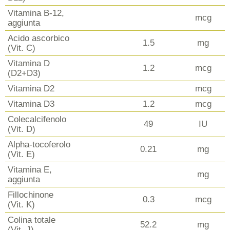
Vitamina B-12,
mcg
aggiunta
Acido ascorbico
1.5
mg
(Vit. C)
Vitamina D
1.2
mcg
(D2+D3)
Vitamina D2
mcg
Vitamina D3
1.2
mcg
Colecalcifenolo
49
IU
(Vit. D)
Alpha-tocoferolo
0.21
mg
(Vit. E)
Vitamina E,
mg
aggiunta
Fillochinone
0.3
mcg
(Vit. K)
Colina totale
52.2
mg
(Vit. J)