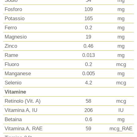
Sodio
54
mg
Fosforo
109
mg
Potassio
165
mg
Ferro
0.2
mg
Magnesio
19
mg
Zinco
0.46
mg
Rame
0.013
mg
Fluoro
0.2
mcg
Manganese
0.005
mg
Selenio
4.2
mcg
Vitamine
Retinolo (Vit. A)
58
mcg
Vitamina A, IU
206
IU
Betaina
0.6
mg
Vitamina A, RAE
59
mcg_RAE