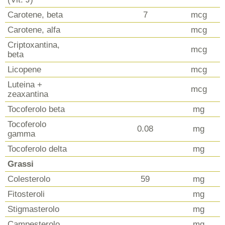
Carotene, beta
7
mcg
Carotene, alfa
mcg
Criptoxantina,
mcg
beta
Licopene
mcg
Luteina +
mcg
zeaxantina
Tocoferolo beta
mg
Tocoferolo
0.08
mg
gamma
Tocoferolo delta
mg
Grassi
Colesterolo
59
mg
Fitosteroli
mg
Stigmasterolo
mg
Campesterolo
mg