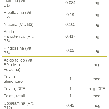
Tiamina (Vit.
0.034
mg
B1)
Riboflavina (Vit.
0.19
mg
B2)
Niacina (Vit. B3)
0.105
mg
Acido
Pantotenico (Vit.
0.417
mg
B5)
Piridossina (Vit.
0.05
mg
B6)
Acido folico (Vit.
B9 o M o
mcg
Folacina)
Folato
1
mcg
alimentare
Folato, DFE
1
mcg_DFE
Folati, totali
1
mcg
Cobalamina (Vit.
0.45
mcg
B12)