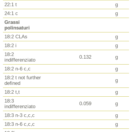
22:1 t
g
24:1 c
g
Grassi
polinsaturi
18:2 CLAs
g
18:2 i
g
18:2
0.132
g
indifferenziato
18:2 n-6 c,c
g
18:2 t not further
g
defined
18:2 t,t
g
18:3
0.059
g
indifferenziato
18:3 n-3 c,c,c
g
18:3 n-6 c,c,c
g