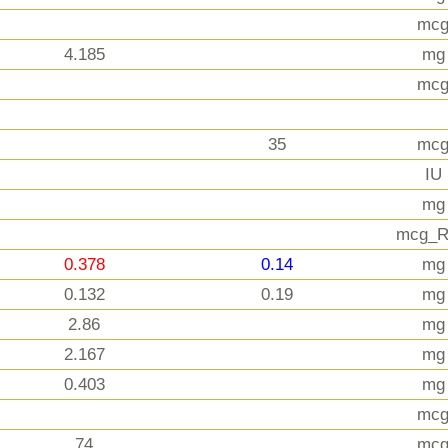
mc
4.185
mg
mc
35
mc
IU
mg
mcg_
0.378
0.14
mg
0.132
0.19
mg
2.86
mg
2.167
mg
0.403
mg
mc
74
mc