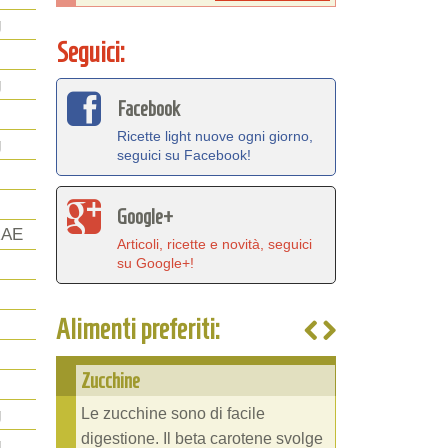
g
Seguici:
g
Facebook
Ricette light nuove ogni giorno,
g
seguici su Facebook!
Google+
RAE
Articoli, ricette e novità, seguici
su Google+!
Alimenti preferiti:
Zucchine
Le zucchine sono di facile
g
digestione. Il beta carotene svolge
g