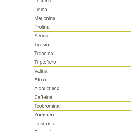
Leucina
Lisina
Metionina
Prolina
Serina
Tirosina
Treonina
Triptofano
Valina
Altro
Alcol etilico
Caffeina
Teobromina
Zuccheri
Destrosio