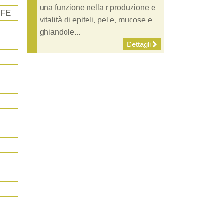
una funzione nella riproduzione e
DFE
vitalità di epiteli, pelle, mucose e
g
ghiandole...
g
Dettagli
g
g
g
g
g
g
g