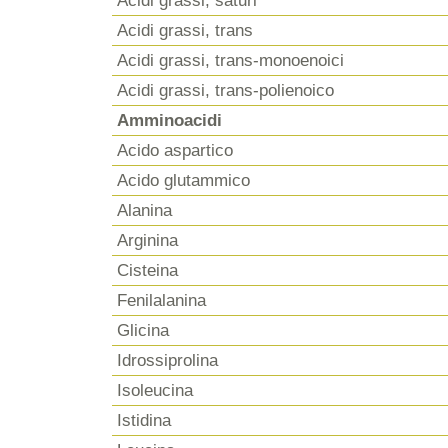
Acidi grassi, saturi
Acidi grassi, trans
Acidi grassi, trans-monoenoici
Acidi grassi, trans-polienoico
Amminoacidi
Acido aspartico
Acido glutammico
Alanina
Arginina
Cisteina
Fenilalanina
Glicina
Idrossiprolina
Isoleucina
Istidina